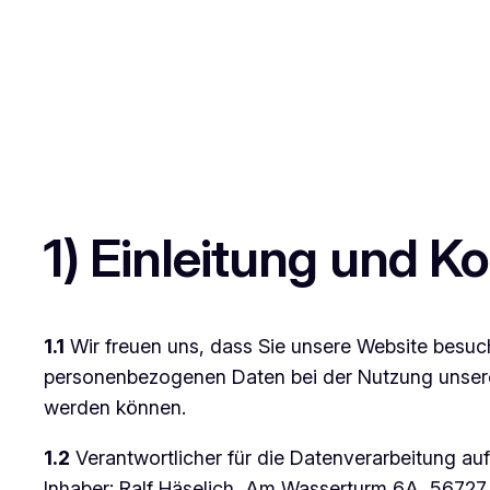
Zum
Inhalt
springen
1) Einleitung und 
1.1
Wir freuen uns, dass Sie unsere Website besuch
personenbezogenen Daten bei der Nutzung unserer 
werden können.
1.2
Verantwortlicher für die Datenverarbeitung a
Inhaber: Ralf Häselich, Am Wasserturm 6A, 56727